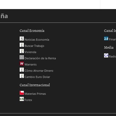
aña
Canal Economía
Canal I
Finan
Noticias Economía
Buscar Trabajo
Media
Vivienda
Radio
Declaración de la Renta
Warrants
Cómo Ahorrar Dinero
Cambio Euro Dolar
Canal Internacional
Materias Primas
Forex