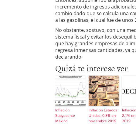
Entonces, suponiendo la aprobació
incremento de ingresos adicionales
cambio dado que se calcula una can
a las gasolinas, el cual fue de unos
No obstante, sostuvo, con una med
sistema fiscal y evitar los desequil
que hay grandes empresas de alimen
regresa inmensas cantidades, ya qu
declarando.
Quizá te interese ver
Inflación
Inflación Estados
Inflació
Subyacente
Unidos: 0.3% en
2.1% en 
México
noviembre 2019
2019