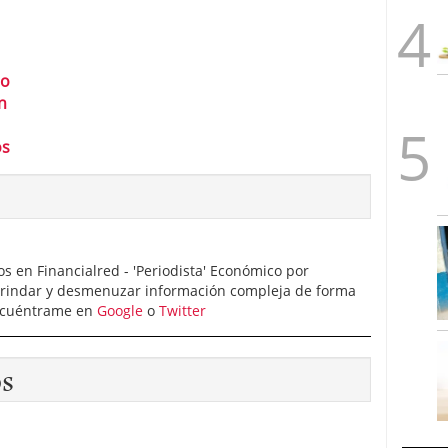
ro
n
os
 en Financialred - 'Periodista' Económico por
brindar y desmenuzar información compleja de forma
Encuéntrame en
Google
o
Twitter
os