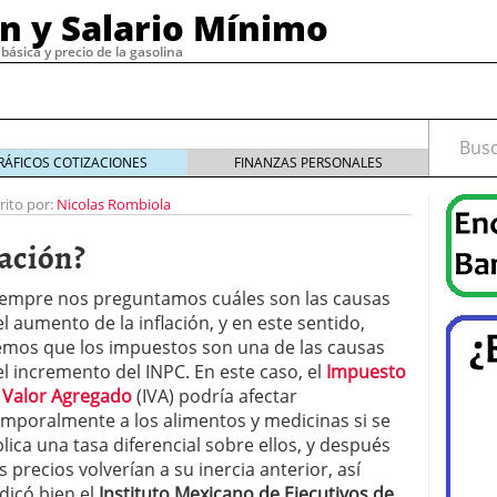
ón y Salario Mínimo
básica y precio de la gasolina
Busca
RÁFICOS COTIZACIONES
FINANZAS PERSONALES
rito por:
Nicolas Rombiola
lación?
19
diciembre 30, 2019
de email marketing con herramientas confiables y
iempre nos preguntamos cuáles son las causas
4
l aumento de la inflación, y en este sentido,
cesita un buen software de nómina?
noviembre 29,
emos que los impuestos son una de las causas
el incremento del INPC. En este caso, el
Impuesto
, 2023
l Valor Agregado
(IVA) podría afectar
o tipos
septiembre 15, 2022
emporalmente a los alimentos y medicinas si se
 cómo funciona
septiembre 4, 2022
lica una tasa diferencial sobre ellos, y después
s precios volverían a su inercia anterior, así
dicó bien el
Instituto Mexicano de Ejecutivos de