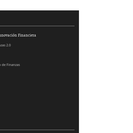
nnovación Financiera
zas 2.0
 de Finanzas