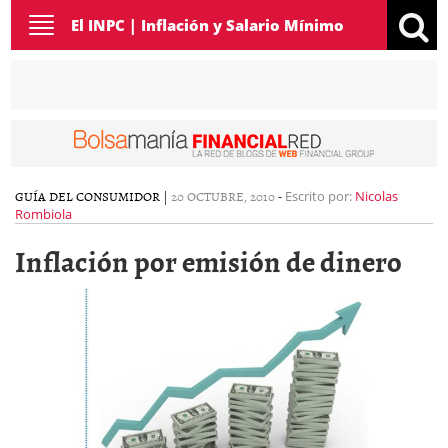
Toggle
El INPC | Inflación y Salario Mínimo
navigation
GUÍA DEL CONSUMIDOR
|
20 OCTUBRE, 2010
-
Escrito por:
Nicolas
Rombiola
Inflación por emisión de dinero