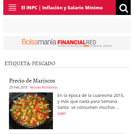
Toggle
El INPC | Inflación y Salario Mínimo
navigation
ETIQUETA:
PESCADO
Precio de Mariscos
25 Feb 2015
Nicolas Rombiola
En la época de la cuaresma 2015,
y más que nada para Semana
Santa se consumen muchos …
Leer