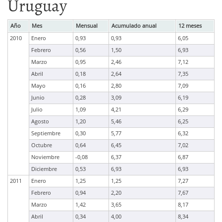
Uruguay
Año
Mes
Mensual
Acumulado anual
12 meses
2010
Enero
0,93
0,93
6,05
Febrero
0,56
1,50
6,93
Marzo
0,95
2,46
7,12
Abril
0,18
2,64
7,35
Mayo
0,16
2,80
7,09
Junio
0,28
3,09
6,19
Julio
1,09
4,21
6,29
Agosto
1,20
5,46
6,25
Septiembre
0,30
5,77
6,32
Octubre
0,64
6,45
7,02
Noviembre
-0,08
6,37
6,87
Diciembre
0,53
6,93
6,93
2011
Enero
1,25
1,25
7,27
Febrero
0,94
2,20
7,67
Marzo
1,42
3,65
8,17
Abril
0,34
4,00
8,34