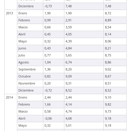
Diciembre
-0,73
7,48
7,48
2013
Enero
1,90
1,90
8,72
Febrero
0,99
2,91
8,89
Marzo
0,66
3,59
8,54
Abril
0,45
4,05
8,14
Mayo
0,32
4,39
8,06
Junio
0,43
4,84
8,21
Julio
0,77
5,65
8,75
Agosto
1,04
6,74
8,86
Septiembre
1,36
8,20
9,02
Octubre
0,82
9,09
8,67
Noviembre
0,20
9,31
8,51
Diciembre
-0,72
8,52
8,52
2014
Enero
2,44
2,44
9,10
Febrero
1,66
4,14
9,82
Marzo
0,58
4,74
9,73
Abril
-0,06
4,68
9,18
Mayo
0,32
5,01
9,18