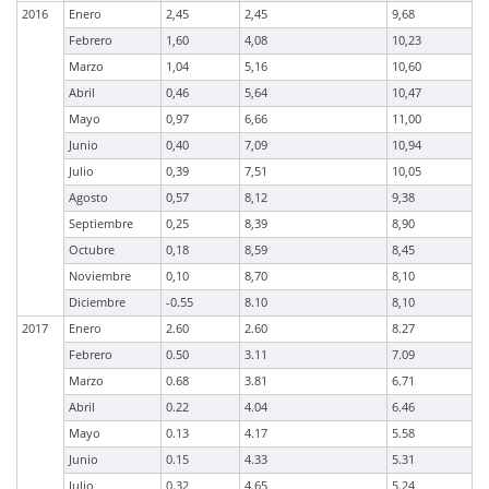
2016
Enero
2,45
2,45
9,68
Febrero
1,60
4,08
10,23
Marzo
1,04
5,16
10,60
Abril
0,46
5,64
10,47
Mayo
0,97
6,66
11,00
Junio
0,40
7,09
10,94
Julio
0,39
7,51
10,05
Agosto
0,57
8,12
9,38
Septiembre
0,25
8,39
8,90
Octubre
0,18
8,59
8,45
Noviembre
0,10
8,70
8,10
Diciembre
-0.55
8.10
8,10
2017
Enero
2.60
2.60
8.27
Febrero
0.50
3.11
7.09
Marzo
0.68
3.81
6.71
Abril
0.22
4.04
6.46
Mayo
0.13
4.17
5.58
Junio
0.15
4.33
5.31
Julio
0.32
4.65
5.24