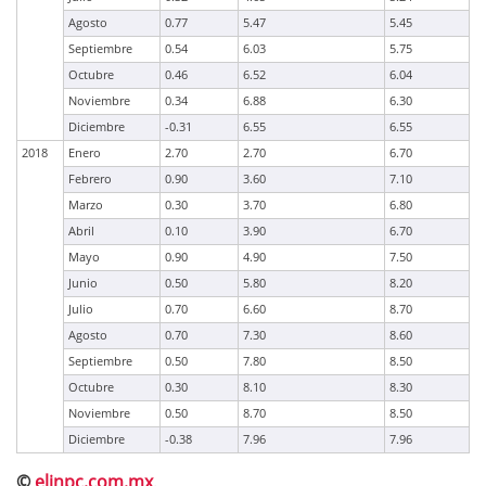
Agosto
0.77
5.47
5.45
Septiembre
0.54
6.03
5.75
Octubre
0.46
6.52
6.04
Noviembre
0.34
6.88
6.30
Diciembre
-0.31
6.55
6.55
2018
Enero
2.70
2.70
6.70
Febrero
0.90
3.60
7.10
Marzo
0.30
3.70
6.80
Abril
0.10
3.90
6.70
Mayo
0.90
4.90
7.50
Junio
0.50
5.80
8.20
Julio
0.70
6.60
8.70
Agosto
0.70
7.30
8.60
Septiembre
0.50
7.80
8.50
Octubre
0.30
8.10
8.30
Noviembre
0.50
8.70
8.50
Diciembre
-0.38
7.96
7.96
©
elinpc.com.mx
.