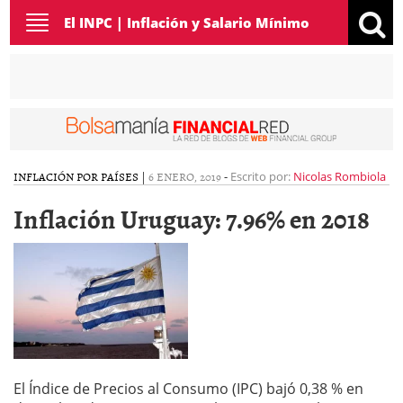
Toggle
El INPC | Inflación y Salario Mínimo
navigation
INFLACIÓN POR PAÍSES
|
6 ENERO, 2019
-
Escrito por:
Nicolas Rombiola
Inflación Uruguay: 7.96% en 2018
El Índice de Precios al Consumo (IPC) bajó 0,38 % en