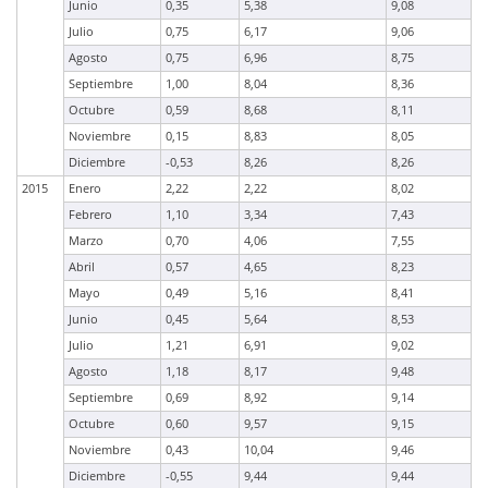
Junio
0,35
5,38
9,08
Julio
0,75
6,17
9,06
Agosto
0,75
6,96
8,75
Septiembre
1,00
8,04
8,36
Octubre
0,59
8,68
8,11
Noviembre
0,15
8,83
8,05
Diciembre
-0,53
8,26
8,26
2015
Enero
2,22
2,22
8,02
Febrero
1,10
3,34
7,43
Marzo
0,70
4,06
7,55
Abril
0,57
4,65
8,23
Mayo
0,49
5,16
8,41
Junio
0,45
5,64
8,53
Julio
1,21
6,91
9,02
Agosto
1,18
8,17
9,48
Septiembre
0,69
8,92
9,14
Octubre
0,60
9,57
9,15
Noviembre
0,43
10,04
9,46
Diciembre
-0,55
9,44
9,44