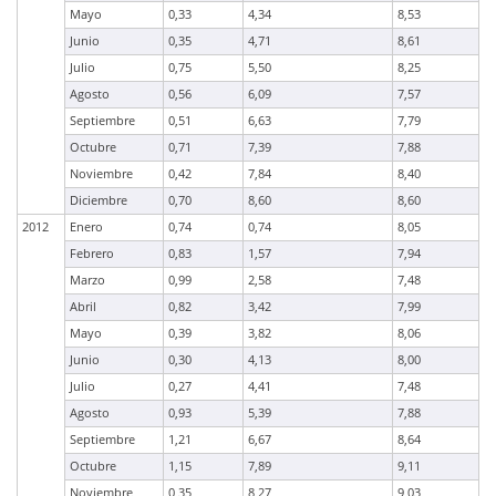
Mayo
0,33
4,34
8,53
Junio
0,35
4,71
8,61
Julio
0,75
5,50
8,25
Agosto
0,56
6,09
7,57
Septiembre
0,51
6,63
7,79
Octubre
0,71
7,39
7,88
Noviembre
0,42
7,84
8,40
Diciembre
0,70
8,60
8,60
2012
Enero
0,74
0,74
8,05
Febrero
0,83
1,57
7,94
Marzo
0,99
2,58
7,48
Abril
0,82
3,42
7,99
Mayo
0,39
3,82
8,06
Junio
0,30
4,13
8,00
Julio
0,27
4,41
7,48
Agosto
0,93
5,39
7,88
Septiembre
1,21
6,67
8,64
Octubre
1,15
7,89
9,11
Noviembre
0,35
8,27
9,03