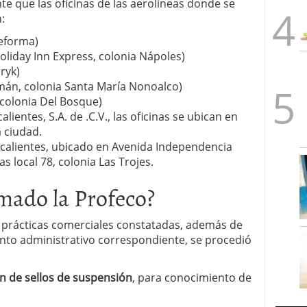
e que las oficinas de las aerolíneas donde se
:
eforma)
 Holiday Inn Express, colonia Nápoles)
ryk)
mán, colonia Santa María Nonoalco)
 colonia Del Bosque)
ientes, S.A. de .C.V., las oficinas se ubican en
a ciudad.
scalientes, ubicado en Avenida Independencia
s local 78, colonia Las Trojes.
mado la Profeco?
s prácticas comerciales constatadas, además de
iento administrativo correspondiente, se procedió
n de sellos de suspensión
, para conocimiento de