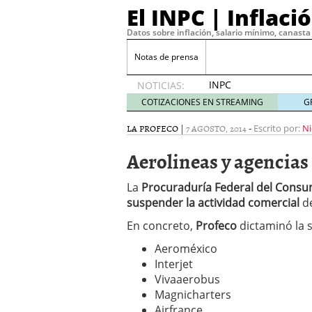
El INPC | Inflaci
Datos sobre inflación, salario mínimo, canasta 
Notas de prensa
INPC
NOTICIAS:
2019:
COTIZACIONES EN STREAMING
G
0.56% en
diciembre
LA PROFECO
|
7 AGOSTO, 2014
-
Escrito por:
Ni
enero 9,
Aerolineas y agencias
2020
Precio de la Gasolina 20
Maximiza tu estrategia 
La
Procuraduría Federal del Consu
gratuitas
agosto 22, 202
suspender la actividad comercial
de
¿Por qué tu empresa ne
2023
En concreto,
Profeco
dictaminó la 
Operar con CFD
marzo 2
Aeroméxico
La volatilidad y sus cinc
Interjet
La curva de demanda y
Vivaaerobus
Magnicharters
Airfrance