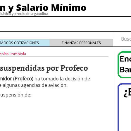
ón y Salario Mínimo
básica y precio de la gasolina
Busca
RÁFICOS COTIZACIONES
FINANZAS PERSONALES
colas Rombiola
 suspendidas por Profeco
19
diciembre 30, 2019
de email marketing con herramientas confiables y
midor (Profeco)
ha tomado la decisión de
4
 algunas agencias de aviación.
cesita un buen software de nómina?
noviembre 29,
suspensión de:
, 2023
o tipos
septiembre 15, 2022
 cómo funciona
septiembre 4, 2022