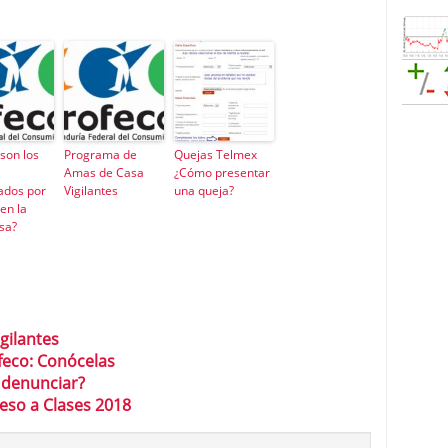
son los
Programa de
Quejas Telmex
Amas de Casa
¿Cómo presentar
ados por
Vigilantes
una queja?
en la
sa?
gilantes
feco: Conócelas
 denunciar?
reso a Clases 2018