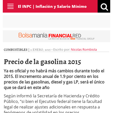
Toggle
El INPC | Inflación y Salario Mínimo
navigation
COMBUSTIBLES
|
2 ENERO, 2015
-
Escrito por:
Nicolas Rombiola
Precio de la gasolina 2015
Ya es oficial y no habrá más cambios durante todo el
2015. El incremento anual de 1.9 por ciento en los
precios de las gasolinas, diesel y gas LP, será el único
que se dará en este año
Según informó la Secretaría de Hacienda y Crédito
Público, “si bien el Ejecutivo federal tiene la facultad
legal de realizar ajustes adicionales en respuesta a
fenómenos de volatilidad en los precios