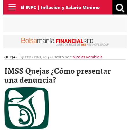
Toggle
El INPC | Inflación y Salario Mínimo
navigation
QUEJAS
|
15 FEBRERO, 2013
-
Escrito por:
Nicolas Rombiola
IMSS Quejas ¿Cómo presentar
una denuncia?