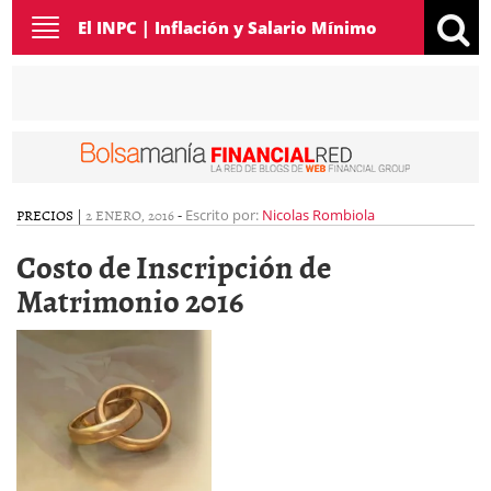
Toggle
El INPC | Inflación y Salario Mínimo
navigation
PRECIOS
|
2 ENERO, 2016
-
Escrito por:
Nicolas Rombiola
Costo de Inscripción de
Matrimonio 2016