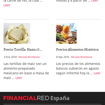
la carne de res, la cual …
molido y a partir de …
Leer
Leer
Precio Tortilla: Hasta 17...
Precios Alimentos Histórico
3 Ene 2018
Nicolas Rombiola
8 Sep 2016
Nicolas Rombiola
Las tortillas de maíz son un
Los precios de los alimentos
alimento preparado
básicos subieron en agosto
mexicano en base a masa de
según informó hoy la …
Leer
maíz …
Leer
España