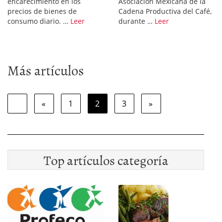
encarecimiento en los
Asociación Mexicana de la
precios de bienes de
Cadena Productiva del Café,
consumo diario. …
Leer
durante …
Leer
Más artículos
«
1
2
3
»
Top artículos categoría