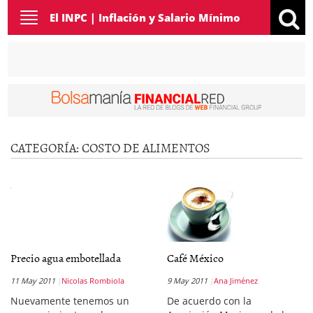
Toggle
El INPC | Inflación y Salario Mínimo
navigation
CATEGORÍA:
COSTO DE ALIMENTOS
Precio agua embotellada
Café México
11 May 2011
Nicolas Rombiola
9 May 2011
Ana Jiménez
Nuevamente tenemos un
De acuerdo con la