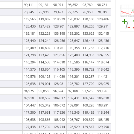
99,111
99,131
98,971
98,852
98,769
98,781
73,245
75,998
79,427
77,325
76,950
78,919
119,565
119,882
119,939
120,032
120,180
120,406
128,430
127,429
128,901
129,897
126,263
129,211
132,181
132,228
133,198
133,202
133,625
132,415
125,440
124,244
126,256
125,647
126,445
125,436
116,489
116,894
110,761
110,358
111,755
112,716
121,798
123,479
121,856
123,400
124,953
124,555
116,294
114,538
114,610
115,586
116,147
118,674
114,570
113,864
116,105
118,396
118,782
118,642
110,576
109,125
114,089
116,201
112,287
114,421
128,638
129,001
128,981
128,782
127,720
126,925
94,975
95,853
96,624
97,108
97,525
99,126
97,918
100,552
104,017
102,431
106,542
106,818
104,447
105,342
106,672
109,091
109,295
108,291
117,300
117,681
117,836
118,345
119,493
118,244
108,638
108,866
108,942
108,767
109,379
108,485
127,438
127,704
128,714
128,529
129,547
129,790