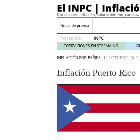
El INPC | Inflaci
Datos sobre inflación, salario mínimo, canasta 
Notas de prensa
INPC
NOTICIAS:
2019:
COTIZACIONES EN STREAMING
G
0.56% en
diciembre
INFLACIÓN POR PAÍSES
|
12 OCTUBRE, 2012
enero 9,
2020
Inflación Puerto Rico
Precio de la Gasolina 20
Maximiza tu estrategia 
gratuitas
agosto 22, 202
¿Por qué tu empresa ne
2023
Operar con CFD
marzo 2
La volatilidad y sus cinc
La curva de demanda y