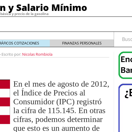
ón y Salario Mínimo
básica y precio de la gasolina
Busca
RÁFICOS COTIZACIONES
FINANZAS PERSONALES
Escrito por:
Nicolas Rombiola
-
19
diciembre 30, 2019
de email marketing con herramientas confiables y
En el mes de agosto de 2012,
4
cesita un buen software de nómina?
noviembre 29,
el Índice de Precios al
Consumidor (IPC) registró
, 2023
o tipos
septiembre 15, 2022
la cifra de 115.145. En otras
 cómo funciona
septiembre 4, 2022
cifras, podemos determinar
que esto es un aumento de