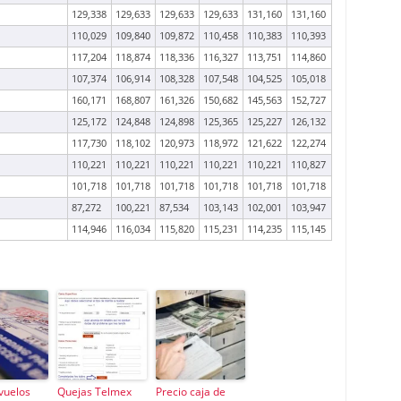
129,338
129,633
129,633
129,633
131,160
131,160
110,029
109,840
109,872
110,458
110,383
110,393
117,204
118,874
118,336
116,327
113,751
114,860
107,374
106,914
108,328
107,548
104,525
105,018
160,171
168,807
161,326
150,682
145,563
152,727
125,172
124,848
124,898
125,365
125,227
126,132
117,730
118,102
120,973
118,972
121,622
122,274
110,221
110,221
110,221
110,221
110,221
110,827
101,718
101,718
101,718
101,718
101,718
101,718
87,272
100,221
87,534
103,143
102,001
103,947
114,946
116,034
115,820
115,231
114,235
115,145
vuelos
Quejas Telmex
Precio caja de