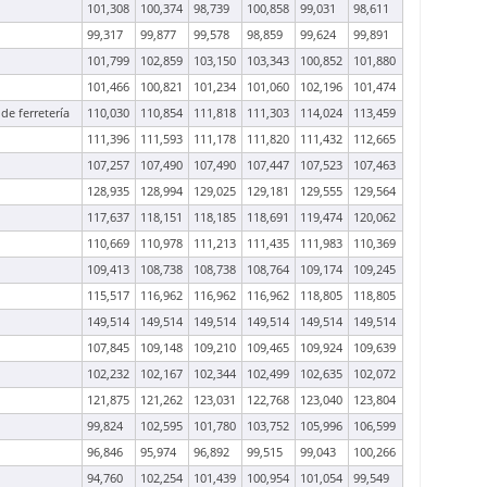
101,308
100,374
98,739
100,858
99,031
98,611
99,317
99,877
99,578
98,859
99,624
99,891
101,799
102,859
103,150
103,343
100,852
101,880
101,466
100,821
101,234
101,060
102,196
101,474
de ferretería
110,030
110,854
111,818
111,303
114,024
113,459
111,396
111,593
111,178
111,820
111,432
112,665
107,257
107,490
107,490
107,447
107,523
107,463
128,935
128,994
129,025
129,181
129,555
129,564
117,637
118,151
118,185
118,691
119,474
120,062
110,669
110,978
111,213
111,435
111,983
110,369
109,413
108,738
108,738
108,764
109,174
109,245
115,517
116,962
116,962
116,962
118,805
118,805
149,514
149,514
149,514
149,514
149,514
149,514
107,845
109,148
109,210
109,465
109,924
109,639
102,232
102,167
102,344
102,499
102,635
102,072
121,875
121,262
123,031
122,768
123,040
123,804
99,824
102,595
101,780
103,752
105,996
106,599
96,846
95,974
96,892
99,515
99,043
100,266
94,760
102,254
101,439
100,954
101,054
99,549