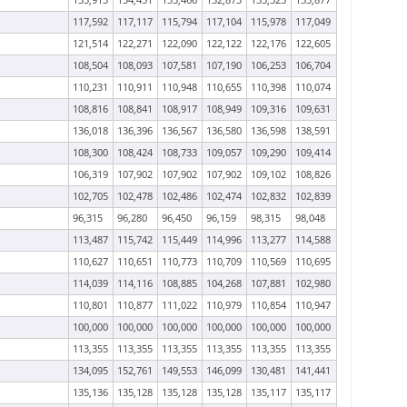
135,913
134,451
135,466
132,873
135,525
133,877
117,592
117,117
115,794
117,104
115,978
117,049
121,514
122,271
122,090
122,122
122,176
122,605
108,504
108,093
107,581
107,190
106,253
106,704
110,231
110,911
110,948
110,655
110,398
110,074
108,816
108,841
108,917
108,949
109,316
109,631
136,018
136,396
136,567
136,580
136,598
138,591
108,300
108,424
108,733
109,057
109,290
109,414
106,319
107,902
107,902
107,902
109,102
108,826
102,705
102,478
102,486
102,474
102,832
102,839
96,315
96,280
96,450
96,159
98,315
98,048
113,487
115,742
115,449
114,996
113,277
114,588
110,627
110,651
110,773
110,709
110,569
110,695
114,039
114,116
108,885
104,268
107,881
102,980
110,801
110,877
111,022
110,979
110,854
110,947
100,000
100,000
100,000
100,000
100,000
100,000
113,355
113,355
113,355
113,355
113,355
113,355
134,095
152,761
149,553
146,099
130,481
141,441
135,136
135,128
135,128
135,128
135,117
135,117