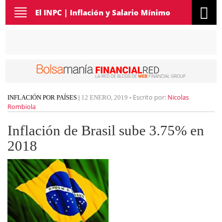
Toggle
El INPC | Inflación y Salario Mínimo
navigation
Escrito por:
Nicolas
INFLACIÓN POR PAÍSES
|
12 ENERO, 2019
-
Rombiola
Inflación de Brasil sube 3.75% en
2018