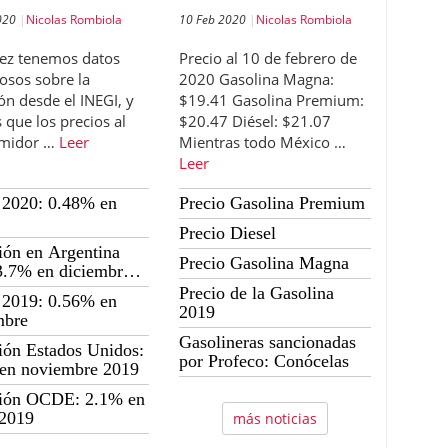
020
Nicolas Rombiola
10 Feb 2020
Nicolas Rombiola
vez tenemos datos
Precio al 10 de febrero de
osos sobre la
2020 Gasolina Magna:
ión desde el INEGI, y
$19.41 Gasolina Premium:
que los precios al
$20.47 Diésel: $21.07
midor …
Leer
Mientras todo México …
Leer
2020: 0.48% en
Precio Gasolina Premium
Precio Diesel
ción en Argentina
Precio Gasolina Magna
3.7% en diciembre
Precio de la Gasolina
2019: 0.56% en
2019
mbre
Gasolineras sancionadas
ción Estados Unidos:
por Profeco: Conócelas
en noviembre 2019
ción OCDE: 2.1% en
 2019
más noticias