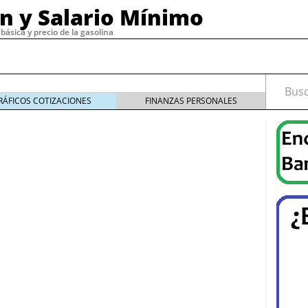
ón y Salario Mínimo
básica y precio de la gasolina
Busca
RÁFICOS COTIZACIONES
FINANZAS PERSONALES
CANASTA BÁSICA MEXICANA
2019
PAGO DE AGUINALDO MÉXICO
2019
PRECIO DIESEL
19
diciembre 30, 2019
PRECIO GAS LP 2018
SALARIO MÍNIMO EN MÉXICO
de email marketing con herramientas confiables y
2020:...
4
cesita un buen software de nómina?
noviembre 29,
, 2023
o tipos
septiembre 15, 2022
 cómo funciona
septiembre 4, 2022