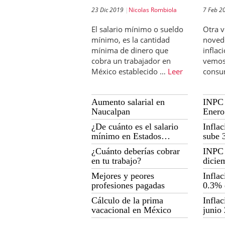
diarios
23 Dic 2019
Nicolas Rombiola
7 Feb 2
El salario mínimo o sueldo
Otra 
mínimo, es la cantidad
noved
mínima de dinero que
inflac
cobra un trabajador en
vemos 
México establecido …
Leer
consu
Aumento salarial en
INPC 
Naucalpan
Enero
¿De cuánto es el salario
Infla
mínimo en Estados
sube 
Unidos?
2019
¿Cuánto deberías cobrar
INPC 
en tu trabajo?
dicie
Mejores y peores
Infla
profesiones pagadas
0.3% 
Cálculo de la prima
Infla
vacacional en México
junio