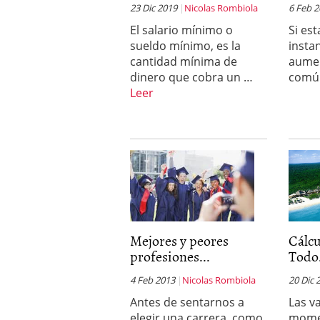
23 Dic 2019
Nicolas Rombiola
6 Feb 
El salario mínimo o
Si es
sueldo mínimo, es la
insta
cantidad mínima de
aumen
dinero que cobra un …
comú
Leer
Mejores y peores
Cálcu
profesiones...
Todo.
4 Feb 2013
Nicolas Rombiola
20 Dic 
Antes de sentarnos a
Las v
elegir una carrera, como
momen