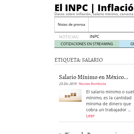
El INPC | Inflaci
Datos sobre inflación, salario mínimo, canasta 
Notas de prensa
INPC
NOTICIAS:
2019:
COTIZACIONES EN STREAMING
G
0.56% en
diciembre
ETIQUETA:
SALARIO
enero 9,
2020
Precio de la Gasolina 20
Salario Mínimo en México...
Maximiza tu estrategia 
23 Dic 2019
Nicolas Rombiola
gratuitas
agosto 22, 202
¿Por qué tu empresa ne
El salario mínimo o sue
2023
mínimo, es la cantidad
Operar con CFD
marzo 2
mínima de dinero que
La volatilidad y sus cinc
cobra un trabajador …
La curva de demanda y
Leer