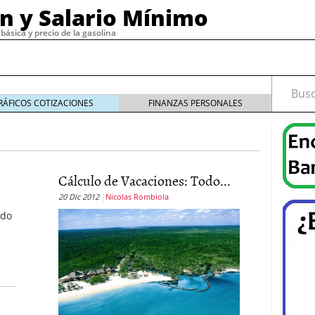
ón y Salario Mínimo
básica y precio de la gasolina
Busca
RÁFICOS COTIZACIONES
FINANZAS PERSONALES
19
diciembre 30, 2019
Cálculo de Vacaciones: Todo...
de email marketing con herramientas confiables y
4
20 Dic 2012
Nicolas Rombiola
cesita un buen software de nómina?
noviembre 29,
ldo
, 2023
o tipos
septiembre 15, 2022
 cómo funciona
septiembre 4, 2022