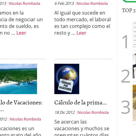
2013
Nicolas Rombiola
6 Feb 2013
Nicolas Rombiola
TOP 
tamos en la
Al igual que sucede en
ncia de negociar un
todo mercado, el laboral
to de sueldo, es
es tan complejo como el
n no …
Leer
resto y …
Leer
lo de Vacaciones:
Cálculo de la prima...
..
18 Dic 2012
Nicolas Rombiola
2012
Nicolas Rombiola
Se acercan las
acaciones es un
vacaciones y muchos se
to grato del año
preguntan cuántos días