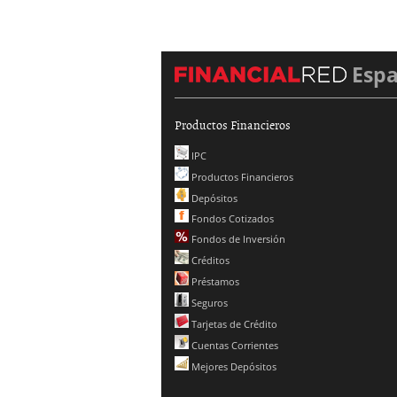
Esp
Productos Financieros
IPC
Productos Financieros
Depósitos
Fondos Cotizados
Fondos de Inversión
Créditos
Préstamos
Seguros
Tarjetas de Crédito
Cuentas Corrientes
Mejores Depósitos