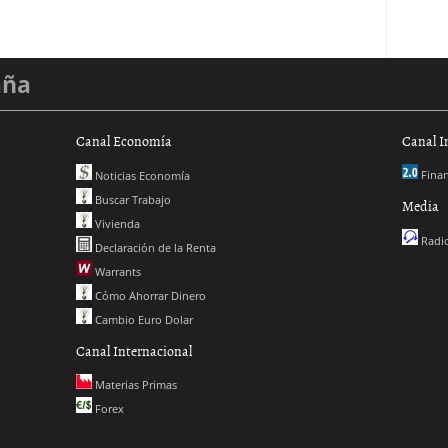
aña
Canal Economía
Canal I
Finan
Noticias Economía
Buscar Trabajo
Media
Vivienda
Radio
Declaración de la Renta
Warrants
Cómo Ahorrar Dinero
Cambio Euro Dolar
Canal Internacional
Materias Primas
Forex