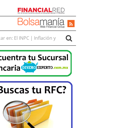
r en: