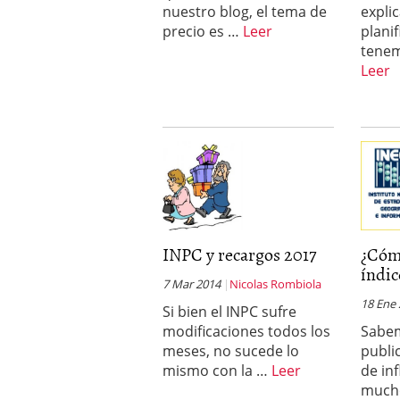
nuestro blog, el tema de
expli
precio es …
Leer
planif
tene
Leer
INPC y recargos 2017
¿Cómo
índic
7 Mar 2014
Nicolas Rombiola
18 Ene
Si bien el INPC sufre
modificaciones todos los
Sabe
meses, no sucede lo
publi
mismo con la …
Leer
de inf
much