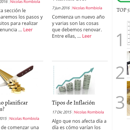
 2016
Nicolas Rombiola
7 Jun 2016
Nicolas Rombiola
TOP 
ta sección le
aremos los pasos y
Comienza un nuevo año
sitos para realizar
y varias son las cosas
denuncia …
Leer
que debemos renovar.
Entre ellas, …
Leer
o planificar
Tipos de Inflación
s?
17 Dic 2015
Nicolas Rombiola
2015
Nicolas Rombiola
Algo que nos afecta día a
 de comenzar una
día es cómo varían los