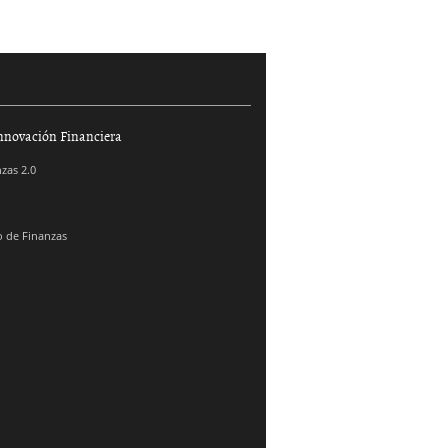
nnovación Financiera
zas 2.0
 de Finanzas