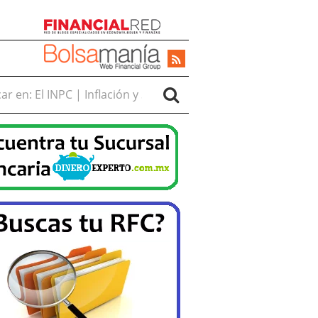
r en: