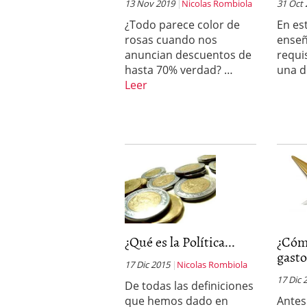
13 Nov 2019
Nicolas Rombiola
31 Oct
¿Todo parece color de
En es
rosas cuando nos
enseñ
anuncian descuentos de
requi
hasta 70% verdad? …
una 
Leer
¿Qué es la Política...
¿Cóm
gasto
17 Dic 2015
Nicolas Rombiola
17 Dic 
De todas las definiciones
que hemos dado en
Antes