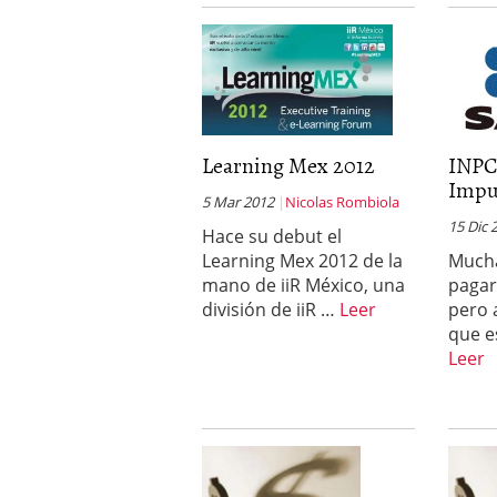
Learning Mex 2012
INPC 
Impu
5 Mar 2012
Nicolas Rombiola
15 Dic 
Hace su debut el
Learning Mex 2012 de la
Mucha
mano de iiR México, una
pagar
división de iiR …
Leer
pero 
que e
Leer