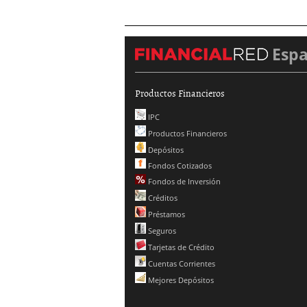
Esp
Productos Financieros
IPC
Productos Financieros
Depósitos
Fondos Cotizados
Fondos de Inversión
Créditos
Préstamos
Seguros
Tarjetas de Crédito
Cuentas Corrientes
Mejores Depósitos