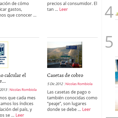
cación de cómo
precios al consumidor. El
icar gastos,
tan …
Leer
mos que conocer …
 calcular el
Casetas de cobro
e...
5 Dic 2012
Nicolas Rombiola
 2013
Nicolas Rombiola
Las casetas de pago o
mos que cada mes
también conocidas como
camos los índices
“peaje”, son lugares
lación del país, y
donde se debe …
Leer
os se …
Leer