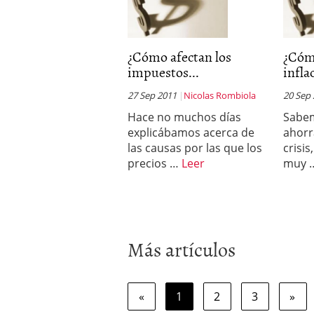
¿Cómo afectan los
¿Cóm
impuestos...
infla
27 Sep 2011
Nicolas Rombiola
20 Sep
Hace no muchos días
Sabem
explicábamos acerca de
ahorr
las causas por las que los
crisis
precios …
Leer
muy 
Más artículos
«
1
2
3
»