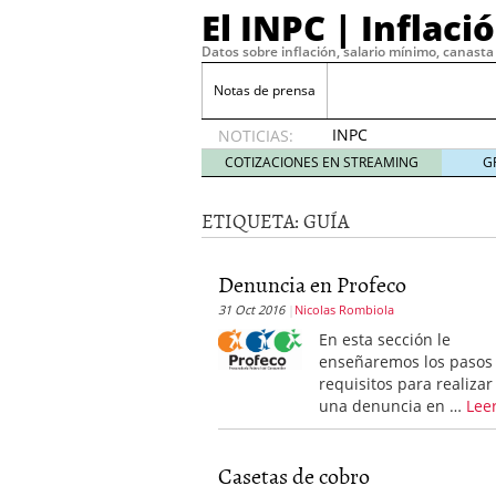
El INPC | Inflaci
Datos sobre inflación, salario mínimo, canasta 
Notas de prensa
INPC
NOTICIAS:
2019:
COTIZACIONES EN STREAMING
G
0.56% en
diciembre
ETIQUETA:
GUÍA
enero 9,
2020
Precio de la Gasolina 20
Denuncia en Profeco
Maximiza tu estrategia 
31 Oct 2016
Nicolas Rombiola
gratuitas
agosto 22, 202
¿Por qué tu empresa ne
En esta sección le
2023
enseñaremos los pasos
Operar con CFD
marzo 2
requisitos para realizar
La volatilidad y sus cinc
una denuncia en …
Lee
La curva de demanda y
Casetas de cobro