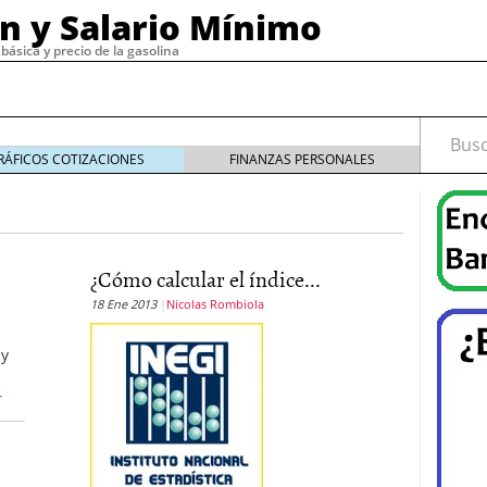
ón y Salario Mínimo
básica y precio de la gasolina
Busca
RÁFICOS COTIZACIONES
FINANZAS PERSONALES
19
diciembre 30, 2019
¿Cómo calcular el índice...
de email marketing con herramientas confiables y
4
18 Ene 2013
Nicolas Rombiola
cesita un buen software de nómina?
noviembre 29,
 y
, 2023
o tipos
septiembre 15, 2022
r
 cómo funciona
septiembre 4, 2022