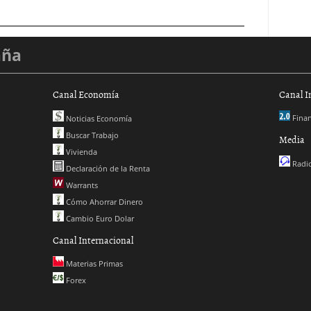
aña
Canal Economía
Canal I
Finan
Noticias Economía
Buscar Trabajo
Media
Vivienda
Radio
Declaración de la Renta
Warrants
Cómo Ahorrar Dinero
Cambio Euro Dolar
Canal Internacional
Materias Primas
Forex