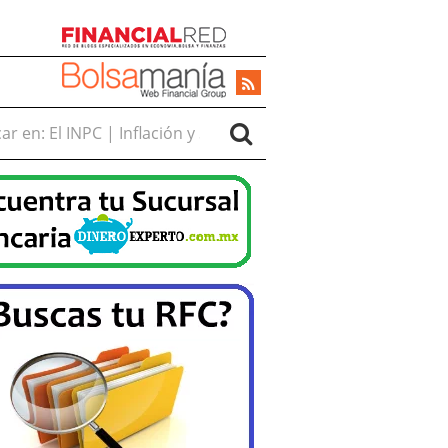
r en: