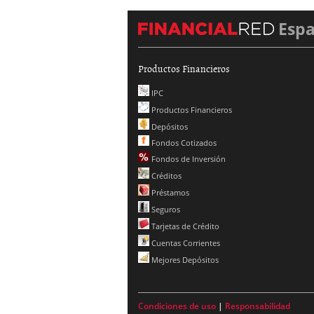
Esp
Productos Financieros
IPC
Productos Financieros
Depósitos
Fondos Cotizados
Fondos de Inversión
Créditos
Préstamos
Seguros
Tarjetas de Crédito
Cuentas Corrientes
Mejores Depósitos
Condiciones de uso
|
Responsabilidad