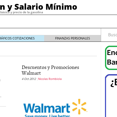
ón y Salario Mínimo
básica y precio de la gasolina
Busca
RÁFICOS COTIZACIONES
FINANZAS PERSONALES
19
diciembre 30, 2019
Descuentos y Promociones
de email marketing con herramientas confiables y
Walmart
4
cesita un buen software de nómina?
noviembre 29,
4 Oct 2012
Nicolas Rombiola
e
, 2023
o tipos
septiembre 15, 2022
…
 cómo funciona
septiembre 4, 2022