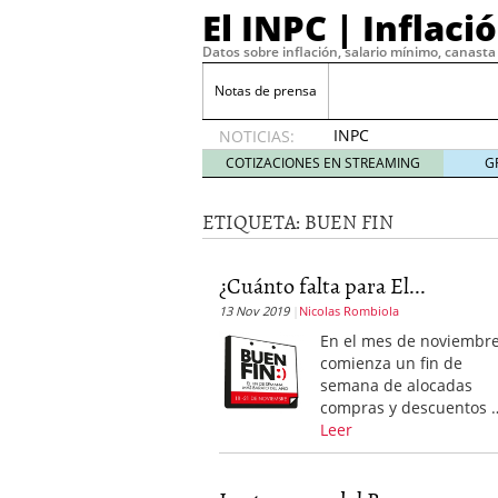
El INPC | Inflaci
Datos sobre inflación, salario mínimo, canasta 
Notas de prensa
INPC
NOTICIAS:
2019:
COTIZACIONES EN STREAMING
G
0.56% en
diciembre
ETIQUETA:
BUEN FIN
enero 9,
2020
Precio de la Gasolina 20
¿Cuánto falta para El...
Maximiza tu estrategia 
13 Nov 2019
Nicolas Rombiola
gratuitas
agosto 22, 202
¿Por qué tu empresa ne
En el mes de noviembr
2023
comienza un fin de
Operar con CFD
marzo 2
semana de alocadas
La volatilidad y sus cinc
compras y descuentos 
La curva de demanda y
Leer