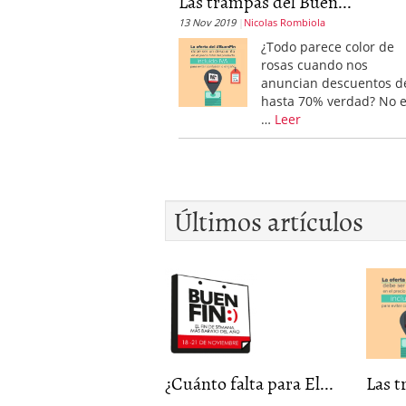
Las trampas del Buen...
13 Nov 2019
Nicolas Rombiola
¿Todo parece color de
rosas cuando nos
anuncian descuentos d
hasta 70% verdad? No 
…
Leer
Últimos artículos
¿Cuánto falta para El...
Las t