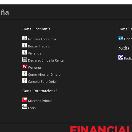
aña
Canal Economía
Canal I
Finan
Noticias Economía
Buscar Trabajo
Media
Vivienda
Radio
Declaración de la Renta
Warrants
Cómo Ahorrar Dinero
Cambio Euro Dolar
Canal Internacional
Materias Primas
Forex