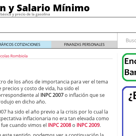
ón y Salario Mínimo
básica y precio de la gasolina
Busca
RÁFICOS COTIZACIONES
FINANZAS PERSONALES
icolas Rombiola
19
diciembre 30, 2019
de email marketing con herramientas confiables y
tro de los años de importancia para ver el tema
4
 precios y costo de vida, ha sido el
cesita un buen software de nómina?
noviembre 29,
orrespondiente al
INPC 2007
o inflación que se
rodujo en dicho año.
, 2023
o tipos
septiembre 15, 2022
07 ha sido el año previo a la crisis por lo cual la
 cómo funciona
septiembre 4, 2022
xpectativa inflacionaria no era tan elevada como
o fue cuando vimos el
INPC 2008
o
INPC 2009
.
n este sentido, podemos ver a continuación la