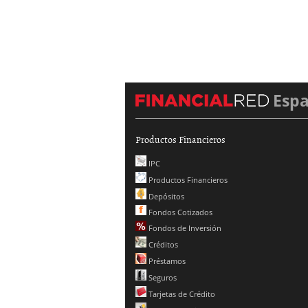
Esp
Productos Financieros
IPC
Productos Financieros
Depósitos
Fondos Cotizados
Fondos de Inversión
Créditos
Préstamos
Seguros
Tarjetas de Crédito