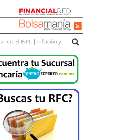
r en: