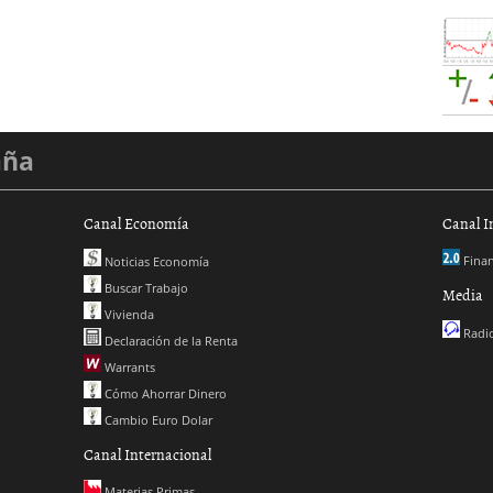
aña
Canal Economía
Canal I
Finan
Noticias Economía
Buscar Trabajo
Media
Vivienda
Radio
Declaración de la Renta
Warrants
Cómo Ahorrar Dinero
Cambio Euro Dolar
Canal Internacional
Materias Primas