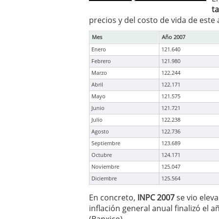
t
precios y del costo de vida de este 
Mes
Año 2007
Enero
121.640
Febrero
121.980
Marzo
122.244
Abril
122.171
Mayo
121.575
Junio
121.721
Julio
122.238
Agosto
122.736
Septiembre
123.689
Octubre
124.171
Noviembre
125.047
Diciembre
125.564
En concreto,
INPC 2007
se vio eleva
inflación general anual finalizó el 